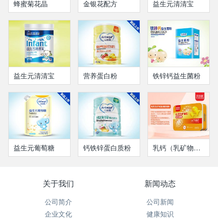
蜂蜜菊花晶
金银花配方
益生元清清宝
益生元清清宝
营养蛋白粉
铁锌钙益生菌粉
益生元葡萄糖
钙铁锌蛋白质粉
乳钙（乳矿物盐）凝胶糖果
关于我们
新闻动态
公司简介
公司新闻
企业文化
健康知识