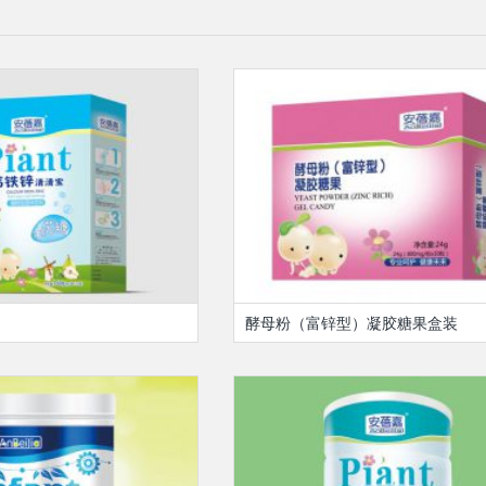
酵母粉（富锌型）凝胶糖果盒装